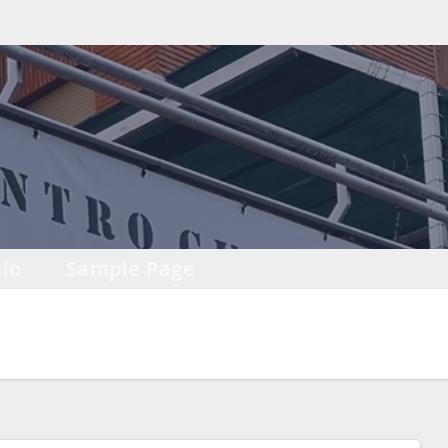
io
Sample Page