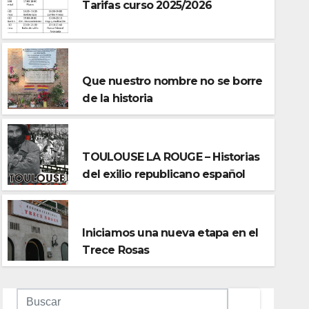
Tarifas curso 2025/2026
UNCATEGORIZED
Que nuestro nombre no se borre
de la historia
ACTIVIDADES
TOULOUSE LA ROUGE – Historias
ACTIVIDADES
del exilio republicano español
TOULOUSE LA ROUGE – Histor
republicano español
CENTRO CULTURAL
Iniciamos una nueva etapa en el
ENE 8, 2025
Trece Rosas