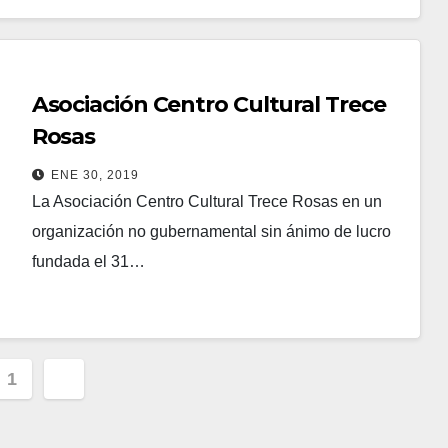
CENTRO CULTURAL
Asociación Centro Cultural Trece
Rosas
ENE 30, 2019
La Asociación Centro Cultural Trece Rosas en un
organización no gubernamental sin ánimo de lucro
fundada el 31…
Leer más
inación
1
2
adas